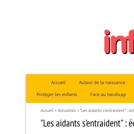
Infoparent29
Accueil
Autour de la naissance
Protéger les enfants
Face au handicap
Accueil
>
Actualités
>
"Les aidants s’entraident" : é
"Les aidants s’entraident" : 