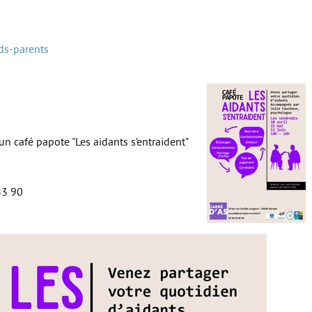
ds-parents
un café papote "Les aidants s’entraident"
 83 90