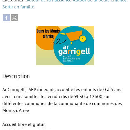
Catégories :
Autour de la naissance
,
Autour de la petite enfance
,
Sortir en famille
Autour de l’école
Protéger les enfants
Face au handicap
Face au deuil
Sortir en famille
Vie de couple
Description
Aide aux parents
Ar Garrigell, LAEP itinérant, accueille les enfants de 0 à 5 ans
Place aux grands-parents
avec leurs familles les vendredis de 9h30 à 12h00 sur
différentes communes de la communauté de communes des
Monts d’Arrée.
Accueil libre et gratuit