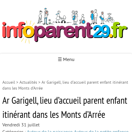
Infoparent29
☰ Menu
Accueil
>
Actualités
>
Ar Garigell, lieu d’accueil parent enfant itinérant
Accueil
dans les Monts d’Arrée
Autour de la naissance
Ar Garigell, lieu d’accueil parent enfant
Autour de la petite enfance
itinérant dans les Monts d’Arrée
Autour de l’enfance
Vendredi 31 juillet
Autour de la jeunesse