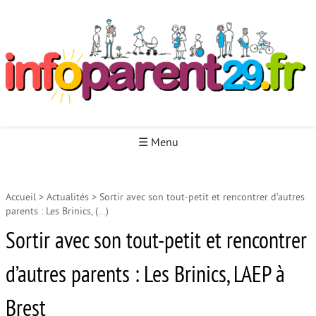
Infoparent29
☰ Menu
Accueil
>
Actualités
>
Sortir avec son tout-petit et rencontrer d’autres
Accueil
parents : Les Brinics, (…)
Autour de la naissance
Sortir avec son tout-petit et rencontrer
Autour de la petite enfance
d’autres parents : Les Brinics, LAEP à
Autour de l’enfance
Brest
Autour de la jeunesse