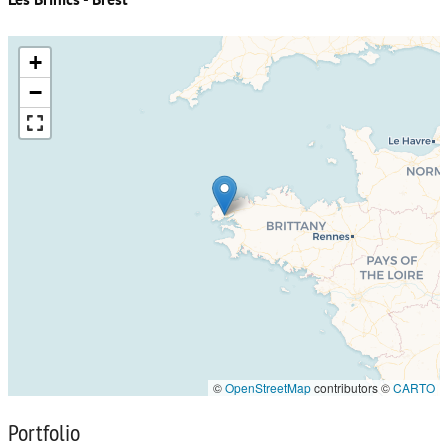
Les Brinics - Brest
+
−
©
OpenStreetMap
contributors ©
CARTO
Portfolio