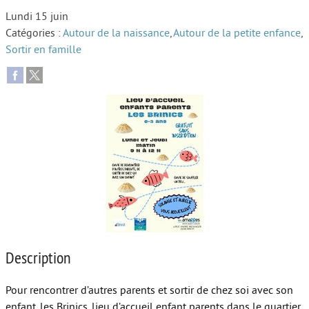
Lundi 15 juin
Autour de l’école
Catégories :
Autour de la naissance
,
Autour de la petite enfance
,
Sortir en famille
Protéger les enfants
Face au handicap
Face au deuil
Sortir en famille
Vie de couple
Aide aux parents
Place aux grands-parents
Description
Pour rencontrer d’autres parents et sortir de chez soi avec son
enfant, les Brinics, lieu d’accueil enfant parents dans le quartier