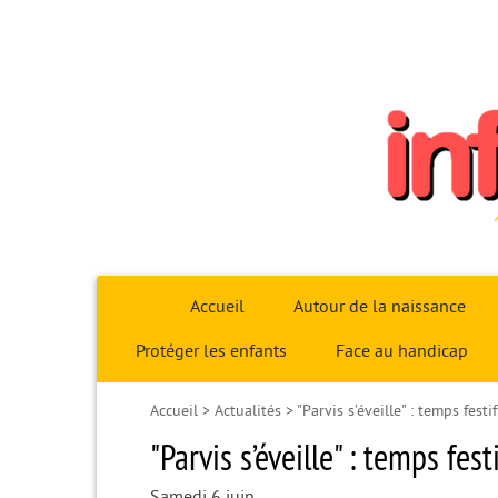
Infoparent29
Accueil
Autour de la naissance
Protéger les enfants
Face au handicap
Accueil
>
Actualités
>
"Parvis s’éveille" : temps fest
"Parvis s’éveille" : temps fes
Samedi 6 juin