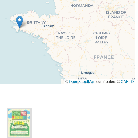
©
OpenStreetMap
contributors ©
CARTO