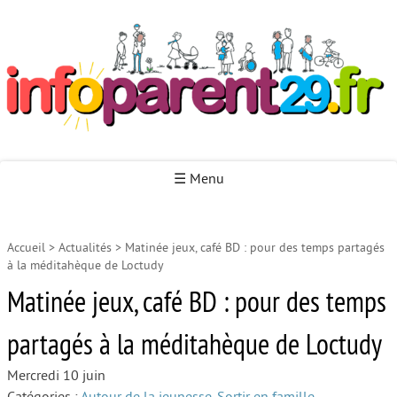
Infoparent29
☰ Menu
Accueil
>
Actualités
>
Matinée jeux, café BD : pour des temps partagés
Accueil
à la méditahèque de Loctudy
Autour de la naissance
Matinée jeux, café BD : pour des temps
Autour de la petite enfance
partagés à la méditahèque de Loctudy
Autour de l’enfance
Mercredi 10 juin
Autour de la jeunesse