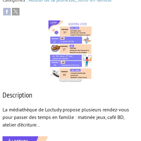
Catégories :
Autour de la jeunesse
,
Sortir en famille
Autour de l’école
Protéger les enfants
Face au handicap
Face au deuil
Sortir en famille
Vie de couple
Aide aux parents
Description
Place aux grands-parents
La médiathèque de Loctudy propose plusieurs rendez-vous
pour passer des temps en famille : matinée jeux, café BD,
atelier d’écriture...