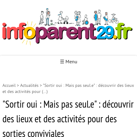
Infoparent29
☰ Menu
Accueil
>
Actualités
>
"Sortir oui : Mais pas seul.e" : découvrir des lieux
Accueil
et des activités pour (…)
Autour de la naissance
"Sortir oui : Mais pas seul.e" : découvrir
Autour de la petite enfance
des lieux et des activités pour des
Autour de l’enfance
sorties conviviales
Autour de la jeunesse