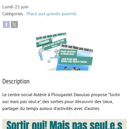
Lundi 22 juin
Autour de l’école
Catégories :
Place aux grands-parents
Protéger les enfants
Face au handicap
Face au deuil
Sortir en famille
Vie de couple
Aide aux parents
Description
Place aux grands-parents
Le centre social Astérie à Plougastel Daoulas propose "Sortir
oui mais pas seul.e", des sorties pour découvrir des lieux,
partager du temps autour d’activités avec d’autres.