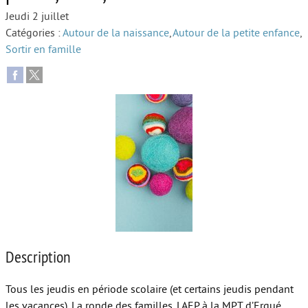
Jeudi 2 juillet
Autour de l’école
Catégories :
Autour de la naissance
,
Autour de la petite enfance
,
Sortir en famille
Protéger les enfants
Face au handicap
Face au deuil
Sortir en famille
Vie de couple
Aide aux parents
Place aux grands-parents
Description
Tous les jeudis en période scolaire (et certains jeudis pendant
les vacances), La ronde des familles, LAEP à la MPT d’Ergué