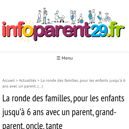
Infoparent29
☰ Menu
Accueil
>
Actualités
>
La ronde des familles, pour les enfants jusqu’à 6
Accueil
ans avec un parent, (…)
Autour de la naissance
La ronde des familles, pour les enfants
Autour de la petite enfance
jusqu’à 6 ans avec un parent, grand-
Autour de l’enfance
parent, oncle, tante
Autour de la jeunesse