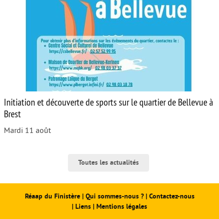
Initiation et découverte de sports sur le quartier de Bellevue à
Brest
Mardi 11 août
Toutes les actualités
Réaap du Finistère
|
Qui sommes-nous ?
|
Contactez-nous
|
Liens
|
Mentions légales