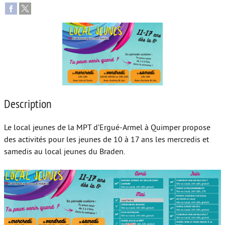
Autour de l’école
Protéger les enfants
Face au handicap
Face au deuil
Sortir en famille
Description
Vie de couple
Le local jeunes de la MPT d’Ergué-Armel à Quimper propose
Aide aux parents
des activités pour les jeunes de 10 à 17 ans les mercredis et
samedis au local jeunes du Braden.
Place aux grands-parents