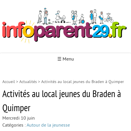
Infoparent29
☰ Menu
Accueil
>
Actualités
>
Activités au local jeunes du Braden à Quimper
Accueil
Activités au local jeunes du Braden à
Autour de la naissance
Quimper
Autour de la petite enfance
Autour de l’enfance
Mercredi 10 juin
Catégories :
Autour de la jeunesse
Autour de la jeunesse