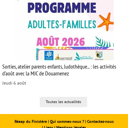
Sorties, atelier parents enfants, ludothèque... : les activités
d’août avec la MJC de Douarnenez
Jeudi 6 août
Toutes les actualités
Réaap du Finistère
|
Qui sommes-nous ?
|
Contactez-nous
|
Liens
|
Mentions légales