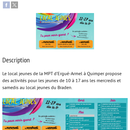
Autour de l’école
Protéger les enfants
Face au handicap
Face au deuil
Sortir en famille
Description
Vie de couple
Le local jeunes de la MPT d’Ergué-Armel à Quimper propose
Aide aux parents
des activités pour les jeunes de 10 à 17 ans les mercredis et
samedis au local jeunes du Braden.
Place aux grands-parents