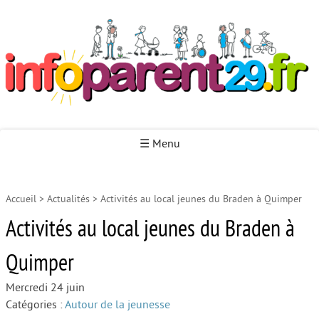
Infoparent29
☰ Menu
Accueil
>
Actualités
>
Activités au local jeunes du Braden à Quimper
Accueil
Activités au local jeunes du Braden à
Autour de la naissance
Quimper
Autour de la petite enfance
Autour de l’enfance
Mercredi 24 juin
Catégories :
Autour de la jeunesse
Autour de la jeunesse