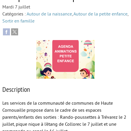
Mardi 7 juillet
Autour de l’école
Catégories :
Autour de la naissance
,
Autour de la petite enfance
,
Sortir en famille
Protéger les enfants
Face au handicap
Face au deuil
Sortir en famille
Vie de couple
Aide aux parents
Description
Place aux grands-parents
Les services de la communauté de communes de Haute
Cornouaille propose dans le cadre de ses espaces
parents/enfants des sorties : Rando-poussettes à Trévarez le 2
juillet, pique nique à l’étang de Collorec le 7 juillet et une