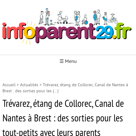
Infoparent29
☰ Menu
Accueil
>
Actualités
>
Trévarez, étang de Collorec, Canal de Nantes à
Accueil
Brest : des sorties pour les (…)
Autour de la naissance
Trévarez, étang de Collorec, Canal de
Autour de la petite enfance
Nantes à Brest : des sorties pour les
Autour de l’enfance
tout-petits avec leurs parents
Autour de la jeunesse