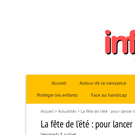
Infoparent29
Accueil
Autour de la naissance
Protéger les enfants
Face au handicap
Accueil
>
Actualités
>
La fête de l’été : pour lancer
La fête de l’été : pour lance
Vendredi 3 juillet