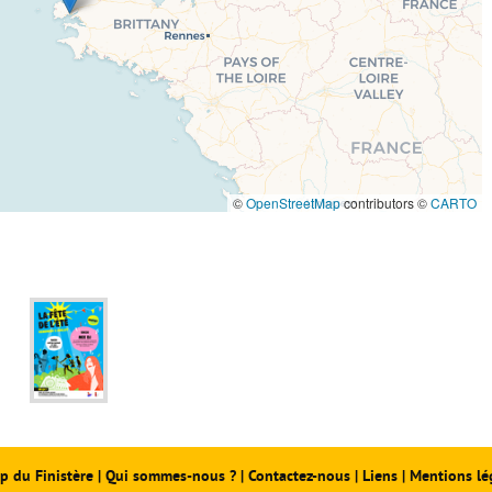
©
OpenStreetMap
contributors ©
CARTO
p du Finistère
|
Qui sommes-nous ?
|
Contactez-nous
|
Liens
|
Mentions lé