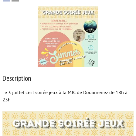
Autour de l’école
Protéger les enfants
Face au handicap
Face au deuil
Sortir en famille
Vie de couple
Description
Aide aux parents
Le 3 juillet c’est soirée jeux à la MJC de Douarnenez de 18h à
Place aux grands-parents
23h