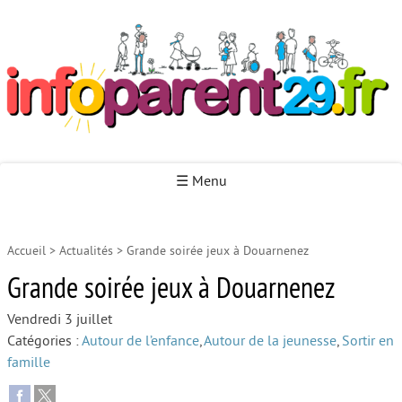
Infoparent29
☰ Menu
Accueil
>
Actualités
>
Grande soirée jeux à Douarnenez
Accueil
Grande soirée jeux à Douarnenez
Autour de la naissance
Vendredi 3 juillet
Autour de la petite enfance
Catégories :
Autour de l’enfance
,
Autour de la jeunesse
,
Sortir en
Autour de l’enfance
famille
Autour de la jeunesse