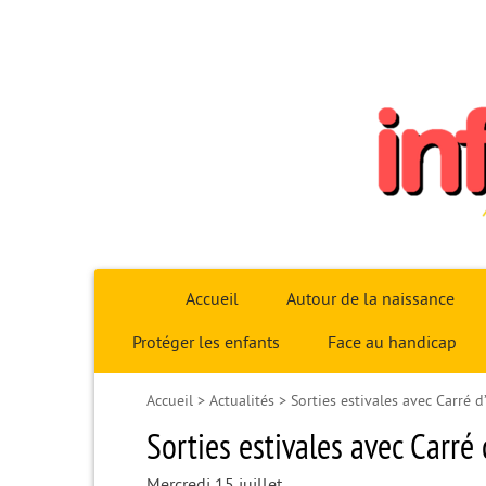
Infoparent29
Accueil
Autour de la naissance
Protéger les enfants
Face au handicap
Accueil
>
Actualités
>
Sorties estivales avec Carré d
Sorties estivales avec Carré 
Mercredi 15 juillet