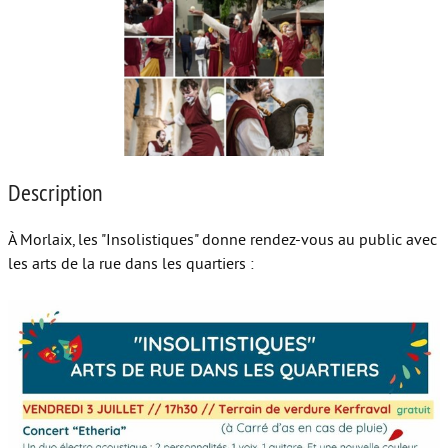
Autour de l’école
Protéger les enfants
Face au handicap
Face au deuil
Description
Sortir en famille
Vie de couple
À Morlaix, les "Insolistiques" donne rendez-vous au public avec
les arts de la rue dans les quartiers :
Aide aux parents
Place aux grands-parents