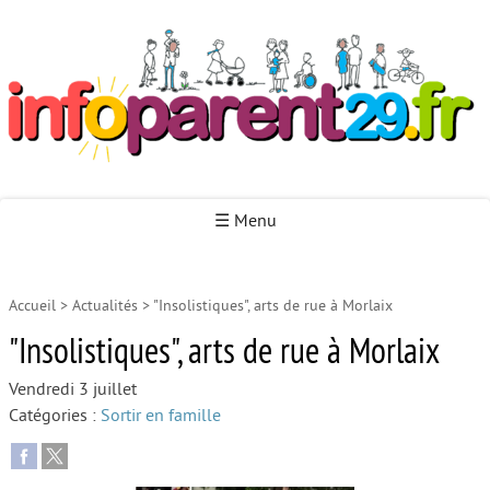
Infoparent29
☰ Menu
Accueil
>
Actualités
>
"Insolistiques", arts de rue à Morlaix
Accueil
"Insolistiques", arts de rue à Morlaix
Autour de la naissance
Vendredi 3 juillet
Autour de la petite enfance
Catégories :
Sortir en famille
Autour de l’enfance
Autour de la jeunesse