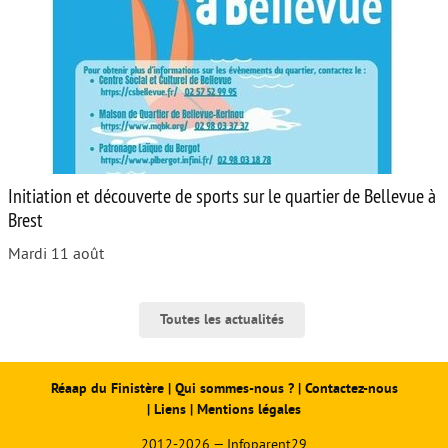
Initiation et découverte de sports sur le quartier de Bellevue à
Brest
Mardi 11 août
Toutes les actualités
Réaap du Finistère
|
Qui sommes-nous ?
|
Contactez-nous
|
Liens
|
Mentions légales
2012-2026 — Infoparent29