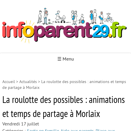
Infoparent29
☰ Menu
Accueil
>
Actualités
>
La roulotte des possibles : animations et temps
Accueil
de partage à Morlaix
Autour de la naissance
La roulotte des possibles : animations
Autour de la petite enfance
et temps de partage à Morlaix
Autour de l’enfance
Vendredi 17 juillet
Autour de la jeunesse