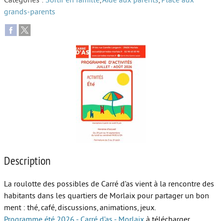
Catégories :
Sortir en famille
,
Aide aux parents
,
Place aux
grands-parents
Autour de l’école
Protéger les enfants
Face au handicap
Face au deuil
Sortir en famille
Vie de couple
Aide aux parents
Place aux grands-parents
Description
La roulotte des possibles de Carré d’as vient à la rencontre des
habitants dans les quartiers de Morlaix pour partager un bon
ment : thé, café, discussions, animations, jeux.
Programme été 2026 - Carré d’as - Morlaix
à télécharger