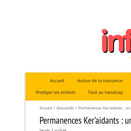
Infoparent29
Accueil
Autour de la naissance
Protéger les enfants
Face au handicap
Accueil
>
Actualités
>
Permanences Ker’aidants : un
Permanences Ker’aidants : u
Jeudi 2 juillet