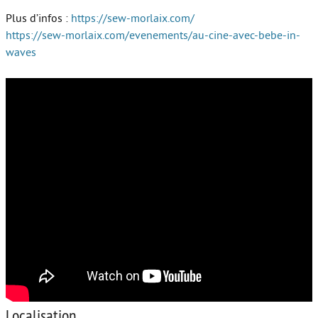
Plus d’infos :
https://sew-morlaix.com/
https://sew-morlaix.com/evenements/au-cine-avec-bebe-in-
waves
Localisation