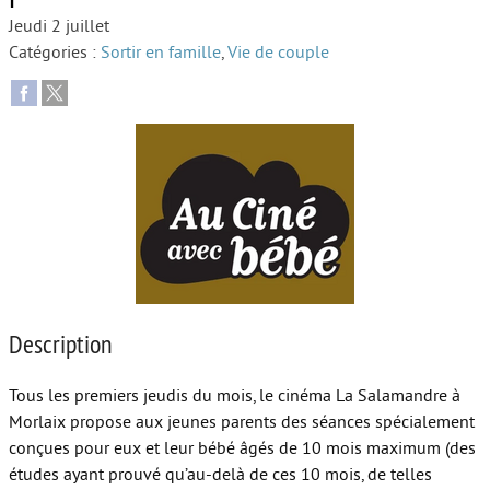
Jeudi 2 juillet
Autour de l’école
Catégories :
Sortir en famille
,
Vie de couple
Protéger les enfants
Face au handicap
Face au deuil
Sortir en famille
Vie de couple
Aide aux parents
Description
Place aux grands-parents
Tous les premiers jeudis du mois, le cinéma La Salamandre à
Morlaix propose aux jeunes parents des séances spécialement
conçues pour eux et leur bébé âgés de 10 mois maximum (des
études ayant prouvé qu’au-delà de ces 10 mois, de telles