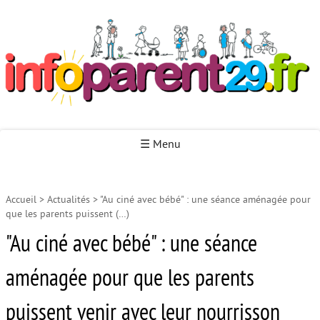
Infoparent29
☰ Menu
Accueil
>
Actualités
>
"Au ciné avec bébé" : une séance aménagée pour
Accueil
que les parents puissent (…)
Autour de la naissance
"Au ciné avec bébé" : une séance
Autour de la petite enfance
aménagée pour que les parents
Autour de l’enfance
puissent venir avec leur nourrisson
Autour de la jeunesse