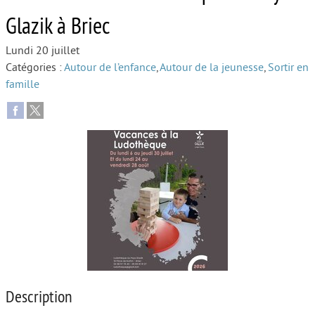
Glazik à Briec
Autour de l’école
Lundi 20 juillet
Protéger les enfants
Catégories :
Autour de l’enfance
,
Autour de la jeunesse
,
Sortir en
Face au handicap
famille
Face au deuil
Sortir en famille
Vie de couple
Aide aux parents
Place aux grands-parents
Description