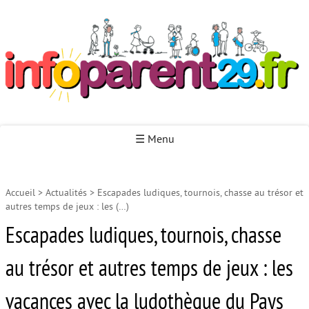
Infoparent29
☰ Menu
Accueil
>
Actualités
>
Escapades ludiques, tournois, chasse au trésor et
Accueil
autres temps de jeux : les (…)
Autour de la naissance
Escapades ludiques, tournois, chasse
Autour de la petite enfance
au trésor et autres temps de jeux : les
Autour de l’enfance
vacances avec la ludothèque du Pays
Autour de la jeunesse