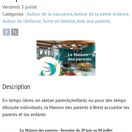
Vendredi 3 juillet
Autour de l’école
Catégories :
Autour de la naissance
,
Autour de la petite enfance
,
Autour de l’enfance
,
Sortir en famille
,
Aide aux parents
Protéger les enfants
Face au handicap
Face au deuil
Sortir en famille
Vie de couple
Aide aux parents
Description
Place aux grands-parents
En temps libres, en atelier parents/enfants ou pour des temps
d’écoute individuels, la Maison des parents à Brest accueille les
parents et les enfants