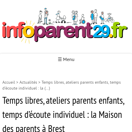
Infoparent29
☰ Menu
Accueil
>
Actualités
>
Temps libres, ateliers parents enfants, temps
Accueil
d’écoute individuel : la (…)
Autour de la naissance
Temps libres, ateliers parents enfants,
Autour de la petite enfance
temps d’écoute individuel : la Maison
Autour de l’enfance
des parents à Brest
Autour de la jeunesse