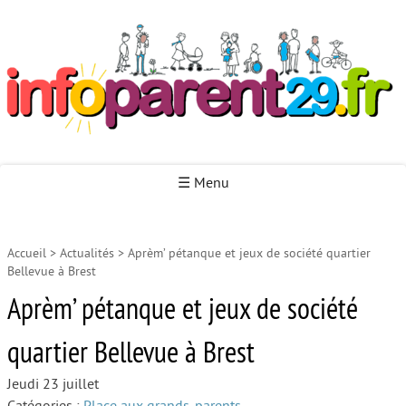
Infoparent29
☰ Menu
Accueil
>
Actualités
>
Aprèm’ pétanque et jeux de société quartier
Accueil
Bellevue à Brest
Autour de la naissance
Aprèm’ pétanque et jeux de société
Autour de la petite enfance
quartier Bellevue à Brest
Autour de l’enfance
Jeudi 23 juillet
Autour de la jeunesse