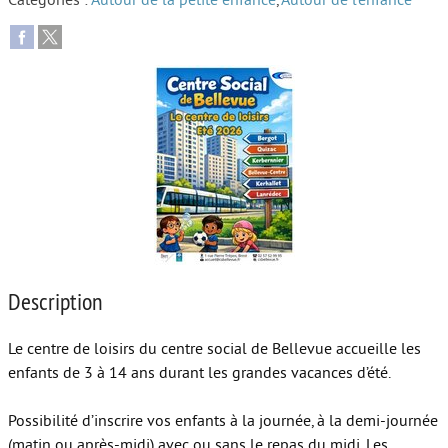
Catégories :
Autour de la petite enfance
,
Autour de l’enfance
Autour de l’école
Protéger les enfants
Face au handicap
Face au deuil
Sortir en famille
Vie de couple
Aide aux parents
Description
Place aux grands-parents
Le centre de loisirs du centre social de Bellevue accueille les
enfants de 3 à 14 ans durant les grandes vacances d’été.
Possibilité d’inscrire vos enfants à la journée, à la demi-journée
(matin ou après-midi) avec ou sans le repas du midi. Les