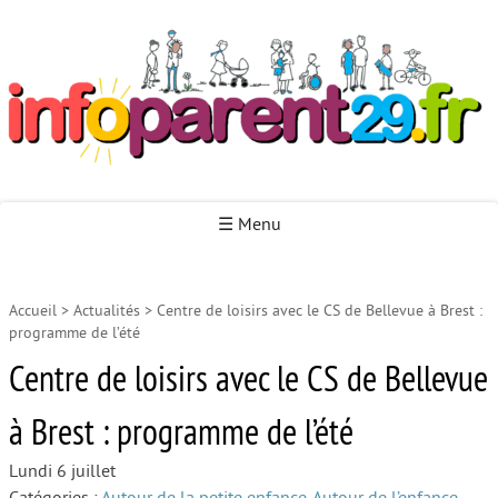
Infoparent29
☰ Menu
Accueil
>
Actualités
>
Centre de loisirs avec le CS de Bellevue à Brest :
Accueil
programme de l’été
Autour de la naissance
Centre de loisirs avec le CS de Bellevue
Autour de la petite enfance
à Brest : programme de l’été
Autour de l’enfance
Lundi 6 juillet
Autour de la jeunesse