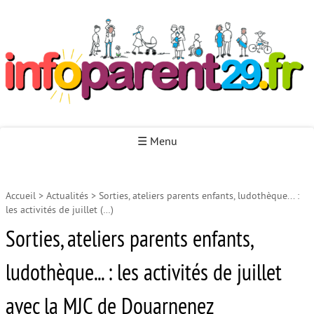
Infoparent29
☰ Menu
Accueil
>
Actualités
>
Sorties, ateliers parents enfants, ludothèque... :
Accueil
les activités de juillet (…)
Autour de la naissance
Sorties, ateliers parents enfants,
Autour de la petite enfance
ludothèque... : les activités de juillet
Autour de l’enfance
avec la MJC de Douarnenez
Autour de la jeunesse