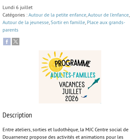
Lundi 6 juillet
Autour de l’école
Catégories :
Autour de la petite enfance
,
Autour de l’enfance
,
Autour de la jeunesse
,
Sortir en famille
,
Place aux grands-
Protéger les enfants
parents
Face au handicap
Face au deuil
Sortir en famille
Vie de couple
Aide aux parents
Place aux grands-parents
Description
Entre ateliers, sorties et ludothèque, la MJC Centre social de
Douarnenez propose des activités et animations pour les