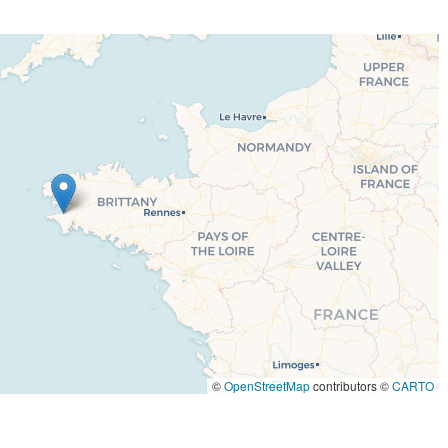
©
OpenStreetMap
contributors ©
CARTO