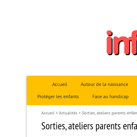
Infoparent29
Accueil
Autour de la naissance
Protéger les enfants
Face au handicap
Accueil
>
Actualités
>
Sorties, ateliers parents enfant
Sorties, ateliers parents enfa