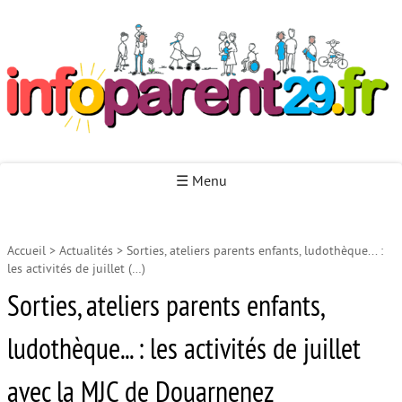
Infoparent29
☰ Menu
Accueil
>
Actualités
>
Sorties, ateliers parents enfants, ludothèque... :
Accueil
les activités de juillet (…)
Autour de la naissance
Sorties, ateliers parents enfants,
Autour de la petite enfance
ludothèque... : les activités de juillet
Autour de l’enfance
avec la MJC de Douarnenez
Autour de la jeunesse