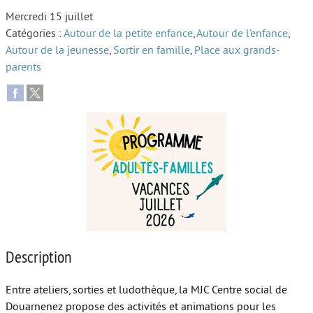
Mercredi 15 juillet
Autour de l’école
Catégories :
Autour de la petite enfance
,
Autour de l’enfance
,
Autour de la jeunesse
,
Sortir en famille
,
Place aux grands-
Protéger les enfants
parents
Face au handicap
Face au deuil
Sortir en famille
Vie de couple
Aide aux parents
Place aux grands-parents
Description
Entre ateliers, sorties et ludothèque, la MJC Centre social de
Douarnenez propose des activités et animations pour les