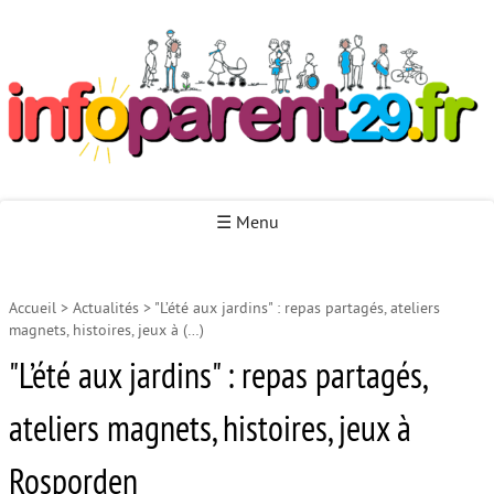
Infoparent29
☰ Menu
Accueil
>
Actualités
>
"L’été aux jardins" : repas partagés, ateliers
Accueil
magnets, histoires, jeux à (…)
Autour de la naissance
"L’été aux jardins" : repas partagés,
Autour de la petite enfance
ateliers magnets, histoires, jeux à
Autour de l’enfance
Rosporden
Autour de la jeunesse