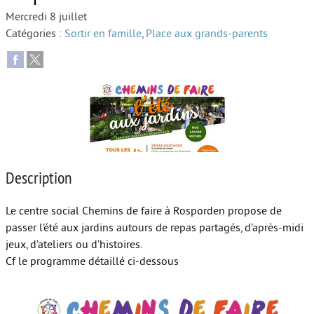
Mercredi 8 juillet
Autour de l’école
Catégories :
Sortir en famille
,
Place aux grands-parents
Protéger les enfants
Face au handicap
Face au deuil
Sortir en famille
Vie de couple
Description
Aide aux parents
Le centre social Chemins de faire à Rosporden propose de
Place aux grands-parents
passer l’été aux jardins autours de repas partagés, d’après-midi
jeux, d’ateliers ou d’histoires.
Cf le programme détaillé ci-dessous