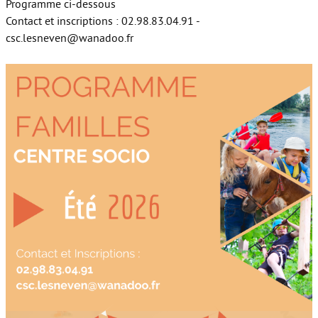
Programme ci-dessous
Contact et inscriptions : 02.98.83.04.91 -
csc.lesneven@wanadoo.fr