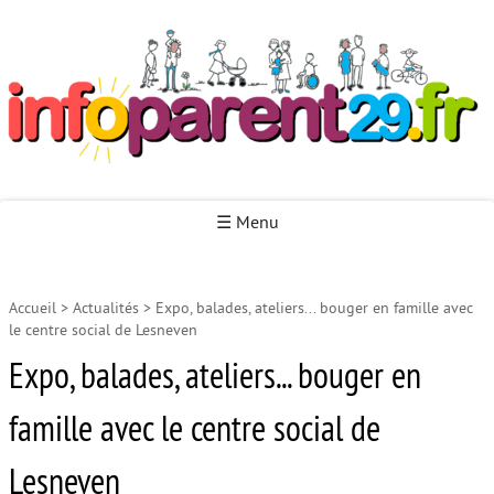
Infoparent29
☰ Menu
Accueil
>
Actualités
>
Expo, balades, ateliers... bouger en famille avec
Accueil
le centre social de Lesneven
Autour de la naissance
Expo, balades, ateliers... bouger en
Autour de la petite enfance
famille avec le centre social de
Autour de l’enfance
Lesneven
Autour de la jeunesse