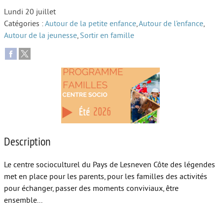
Lundi 20 juillet
Autour de l’école
Catégories :
Autour de la petite enfance
,
Autour de l’enfance
,
Autour de la jeunesse
,
Sortir en famille
Protéger les enfants
Face au handicap
Face au deuil
Sortir en famille
Vie de couple
Aide aux parents
Description
Place aux grands-parents
Le centre socioculturel du Pays de Lesneven Côte des légendes
met en place pour les parents, pour les familles des activités
pour échanger, passer des moments conviviaux, être
ensemble...