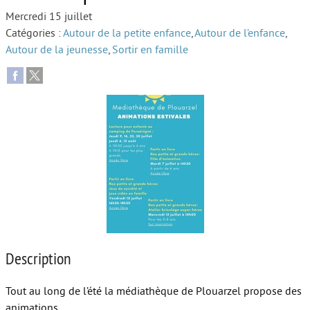
Mercredi 15 juillet
Autour de l’école
Catégories :
Autour de la petite enfance
,
Autour de l’enfance
,
Autour de la jeunesse
,
Sortir en famille
Protéger les enfants
Face au handicap
Face au deuil
Sortir en famille
Vie de couple
Aide aux parents
Place aux grands-parents
Description
Tout au long de l’été la médiathèque de Plouarzel propose des
animations