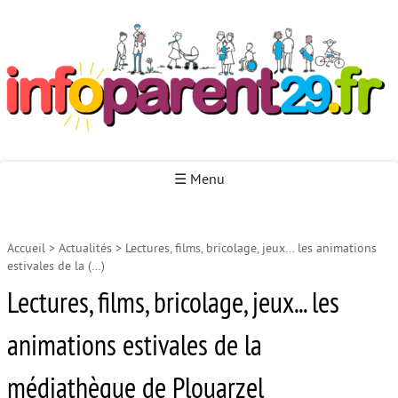
Infoparent29
☰ Menu
Accueil
>
Actualités
>
Lectures, films, bricolage, jeux... les animations
Accueil
estivales de la (…)
Autour de la naissance
Lectures, films, bricolage, jeux... les
Autour de la petite enfance
animations estivales de la
Autour de l’enfance
médiathèque de Plouarzel
Autour de la jeunesse