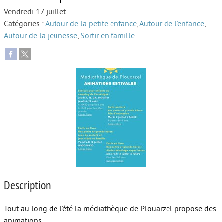
Vendredi 17 juillet
Autour de l’école
Catégories :
Autour de la petite enfance
,
Autour de l’enfance
,
Autour de la jeunesse
,
Sortir en famille
Protéger les enfants
Face au handicap
Face au deuil
Sortir en famille
Vie de couple
Aide aux parents
Place aux grands-parents
Description
Tout au long de l’été la médiathèque de Plouarzel propose des
animations