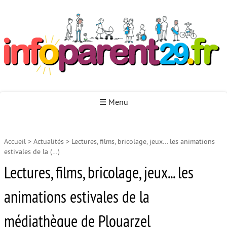
Infoparent29
☰ Menu
Accueil
>
Actualités
>
Lectures, films, bricolage, jeux... les animations
Accueil
estivales de la (…)
Autour de la naissance
Lectures, films, bricolage, jeux... les
Autour de la petite enfance
animations estivales de la
Autour de l’enfance
médiathèque de Plouarzel
Autour de la jeunesse