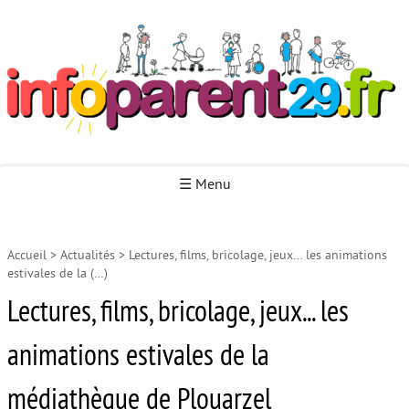
Infoparent29
☰ Menu
Accueil
>
Actualités
>
Lectures, films, bricolage, jeux... les animations
Accueil
estivales de la (…)
Autour de la naissance
Lectures, films, bricolage, jeux... les
Autour de la petite enfance
animations estivales de la
Autour de l’enfance
médiathèque de Plouarzel
Autour de la jeunesse