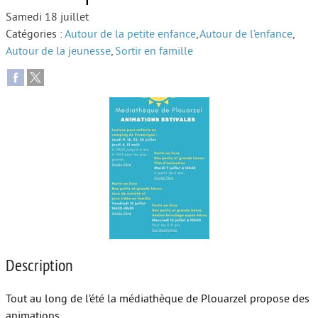
Samedi 18 juillet
Autour de l’école
Catégories :
Autour de la petite enfance
,
Autour de l’enfance
,
Autour de la jeunesse
,
Sortir en famille
Protéger les enfants
Face au handicap
Face au deuil
Sortir en famille
Vie de couple
Aide aux parents
Place aux grands-parents
Description
Tout au long de l’été la médiathèque de Plouarzel propose des
animations