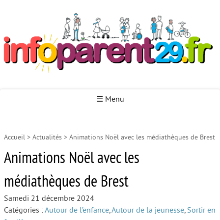
Infoparent29
☰ Menu
Accueil
>
Actualités
>
Animations Noël avec les médiathèques de Brest
Accueil
Animations Noël avec les
Autour de la naissance
médiathèques de Brest
Autour de la petite enfance
Autour de l’enfance
Samedi 21 décembre 2024
Catégories :
Autour de l’enfance
,
Autour de la jeunesse
,
Sortir en
Autour de la jeunesse