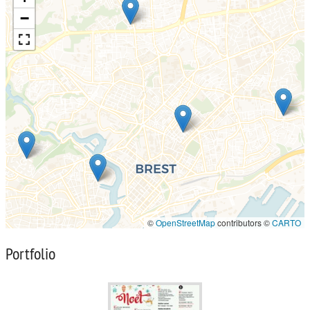
−
©
OpenStreetMap
contributors ©
CARTO
Portfolio