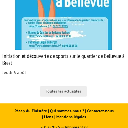
Initiation et découverte de sports sur le quartier de Bellevue à
Brest
Jeudi 6 août
Toutes les actualités
Réaap du Finistère
|
Qui sommes-nous ?
|
Contactez-nous
|
Liens
|
Mentions légales
2012-2026 — Infoparent29