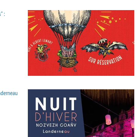
" :
anderneau