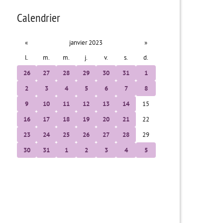
Calendrier
«
janvier 2023
»
l.
m.
m.
j.
v.
s.
d.
26
27
28
29
30
31
1
2
3
4
5
6
7
8
9
10
11
12
13
14
15
16
17
18
19
20
21
22
23
24
25
26
27
28
29
30
31
1
2
3
4
5