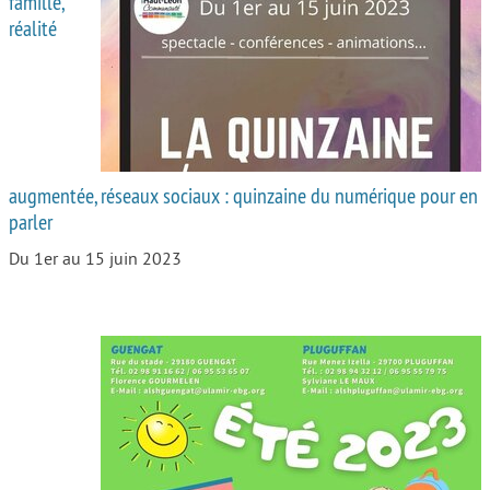
famille,
réalité
Autour de l’école
Protéger les enfants
Face au handicap
Face au deuil
augmentée, réseaux sociaux : quinzaine du numérique pour en
Sortir en famille
parler
Vie de couple
Du 1er au 15 juin 2023
Aide aux parents
Place aux grands-parents