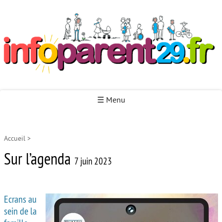
Infoparent29
☰ Menu
Accueil
>
Accueil
Sur l’agenda
Autour de la naissance
7 juin 2023
Autour de la petite enfance
Ecrans au
Autour de l’enfance
sein de la
Autour de la jeunesse