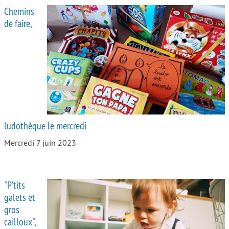
Chemins
de faire,
ludothèque le mercredi
Mercredi 7 juin 2023
"P’tits
galets et
gros
cailloux",