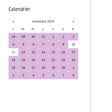
Calendrier
«
novembre 2024
»
l.
m.
m.
j.
v.
s.
d.
28
29
30
31
1
2
3
4
5
6
7
8
9
10
11
12
13
14
15
16
17
18
19
20
21
22
23
24
25
26
27
28
29
30
1
2
3
4
5
6
7
8