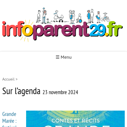
Infoparent29
☰ Menu
Accueil
>
Accueil
Sur l’agenda
Autour de la naissance
23 novembre 2024
Autour de la petite enfance
Grande
Autour de l’enfance
Marée :
Autour de la jeunesse