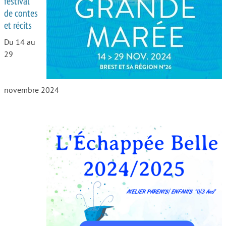
festival
de contes
Autour de l’école
et récits
Protéger les enfants
Du 14 au
29
Face au handicap
Face au deuil
novembre 2024
Sortir en famille
Vie de couple
Aide aux parents
Place aux grands-parents