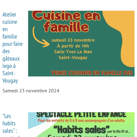
Atelier
cuisine
en
famille
pour faire
des
gâteaux
lego à
Saint-
Vougay
Samedi 23 novembre 2024
"Les
habits
sales" :