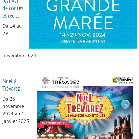
festival
de contes
Autour de l’école
et récits
Protéger les enfants
Du 14 au
29
Face au handicap
Face au deuil
novembre 2024
Sortir en famille
Vie de couple
Noël à
Aide aux parents
Trévarez
Place aux grands-parents
Du 23
novembre
2024 au 12
janvier 2025