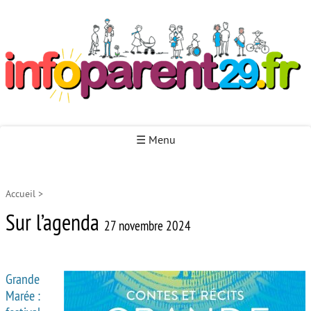
Infoparent29
☰ Menu
Accueil
>
Accueil
Sur l’agenda
Autour de la naissance
27 novembre 2024
Autour de la petite enfance
Grande
Autour de l’enfance
Marée :
Autour de la jeunesse