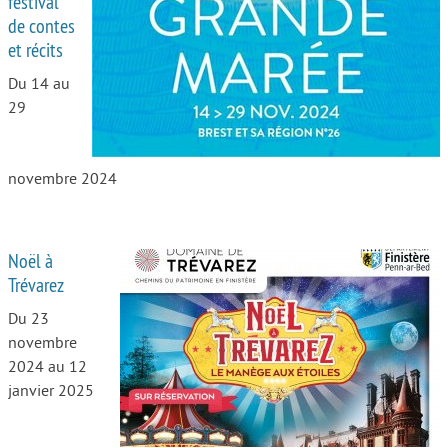
festival
de contes
Autour de l’école
et récits
Protéger les enfants
Du 14 au
29
Face au handicap
Face au deuil
novembre 2024
Sortir en famille
Vie de couple
Noël à
Aide aux parents
Trévarez
Place aux grands-parents
Du 23
novembre
2024 au 12
janvier 2025