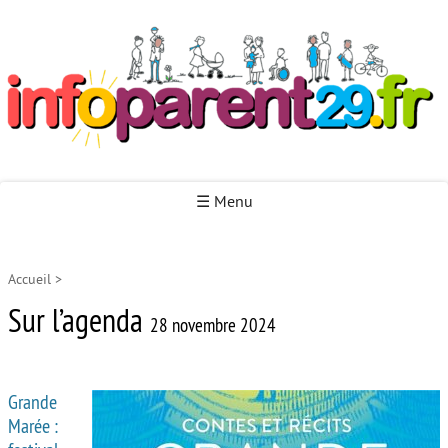
Infoparent29
☰ Menu
Accueil
>
Accueil
Sur l’agenda
Autour de la naissance
28 novembre 2024
Autour de la petite enfance
Grande
Autour de l’enfance
Marée :
Autour de la jeunesse