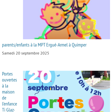
Autour de l’école
Protéger les enfants
Face au handicap
Face au deuil
parents/enfants à la MPT Ergué-Armel à Quimper
Sortir en famille
Samedi 20 septembre 2025
Vie de couple
Aide aux parents
Portes
Place aux grands-parents
ouvertes
à la
maison
de
l’enfance
Ti Glaz-