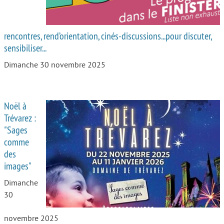
rencontres, rend’orientation, cinés-discussions...pour discuter,
sensibiliser...
Dimanche 30 novembre 2025
Noël à
Trévarez :
"Sages
comme
des
images"
Dimanche
30
novembre 2025