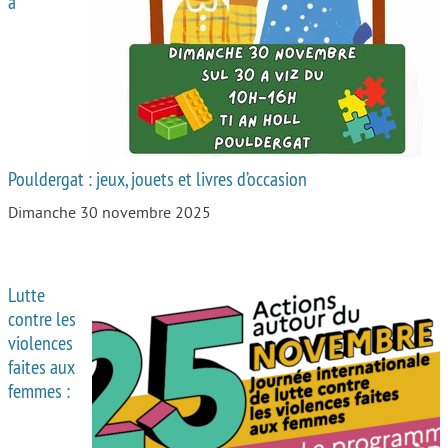
à
Autour de l’école
Protéger les enfants
Face au handicap
Face au deuil
Pouldergat : jeux, jouets et livres d’occasion
Sortir en famille
Dimanche 30 novembre 2025
Vie de couple
Aide aux parents
Lutte
Place aux grands-parents
contre les
violences
faites aux
femmes :