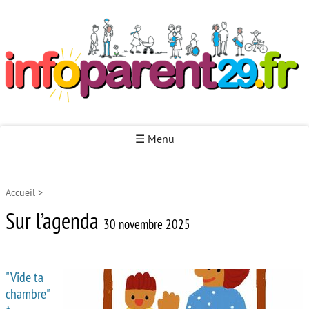
Infoparent29
☰ Menu
Accueil
>
Accueil
Sur l’agenda
Autour de la naissance
30 novembre 2025
Autour de la petite enfance
"Vide ta
Autour de l’enfance
chambre"
Autour de la jeunesse