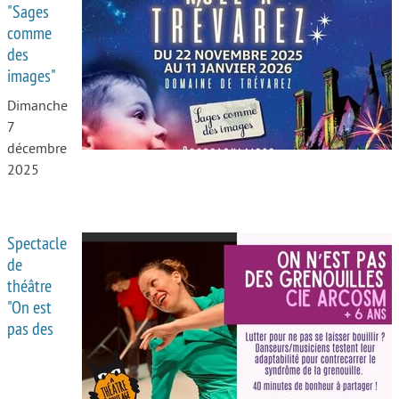
"Sages
comme
des
images"
Dimanche
7
décembre
2025
Spectacle
de
théâtre
"On est
pas des