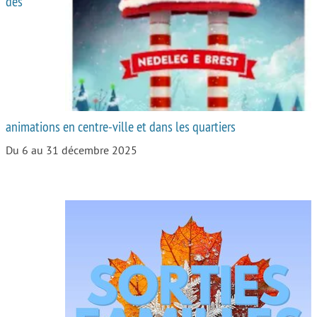
des
Autour de l’école
Protéger les enfants
Face au handicap
Face au deuil
animations en centre-ville et dans les quartiers
Sortir en famille
Du 6 au 31 décembre 2025
Vie de couple
Aide aux parents
Place aux grands-parents