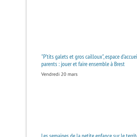
"P’tits galets et gros cailloux", espace d’accue
parents : jouer et faire ensemble à Brest
Vendredi 20 mars
Les semaines de la petite enfance sur le territ