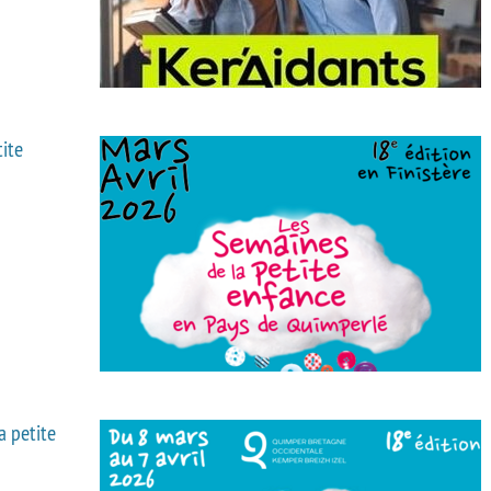
tite
a petite