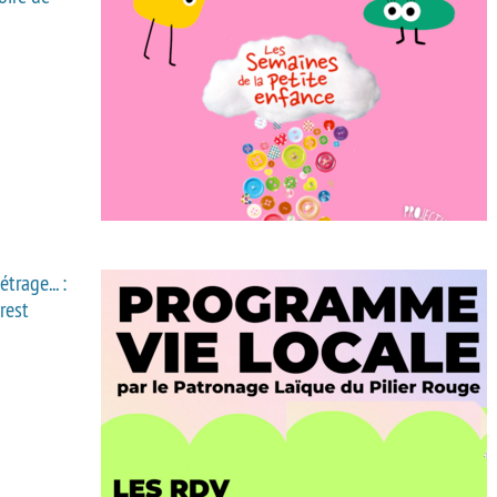
trage... :
rest