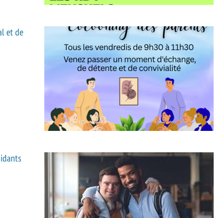
l et de
aidants