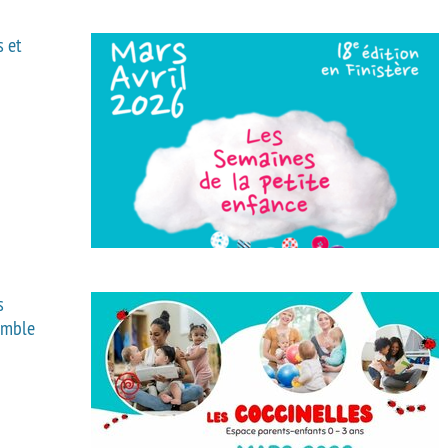
s et
s
emble