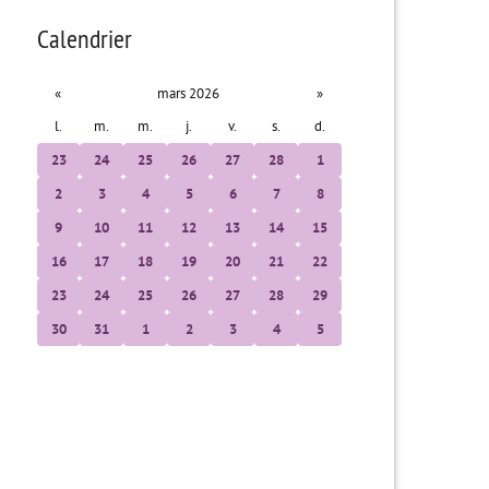
Calendrier
«
mars 2026
»
l.
m.
m.
j.
v.
s.
d.
23
24
25
26
27
28
1
2
3
4
5
6
7
8
9
10
11
12
13
14
15
16
17
18
19
20
21
22
23
24
25
26
27
28
29
30
31
1
2
3
4
5