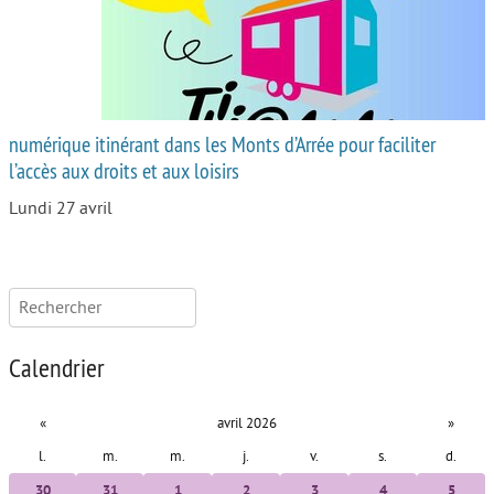
numérique itinérant dans les Monts d’Arrée pour faciliter
l’accès aux droits et aux loisirs
Lundi 27 avril
Rechercher :
Calendrier
«
avril 2026
»
l.
m.
m.
j.
v.
s.
d.
30
31
1
2
3
4
5