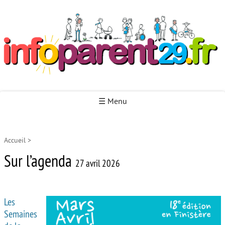
Infoparent29
☰ Menu
Accueil
>
Accueil
Sur l’agenda
Autour de la naissance
27 avril 2026
Autour de la petite enfance
Les
Autour de l’enfance
Semaines
Autour de la jeunesse