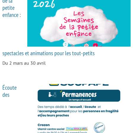
de la
petite
Autour de l’école
enfance :
Protéger les enfants
Face au handicap
Face au deuil
spectacles et animations pour les tout-petits
Sortir en famille
Du 2 mars au 30 avril
Vie de couple
Aide aux parents
Écoute
Place aux grands-parents
des