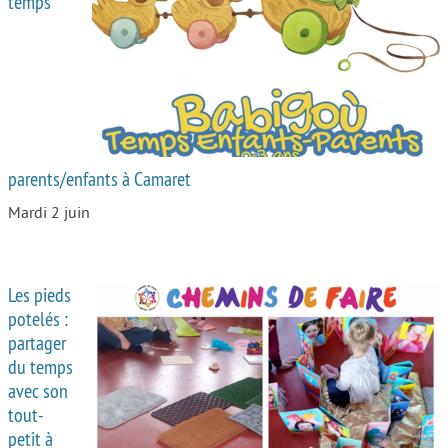
temps
Autour de l’école
Protéger les enfants
Face au handicap
Face au deuil
parents/enfants à Camaret
Sortir en famille
Mardi 2 juin
Vie de couple
Aide aux parents
Les pieds
Place aux grands-parents
potelés :
partager
du temps
avec son
tout-
petit à