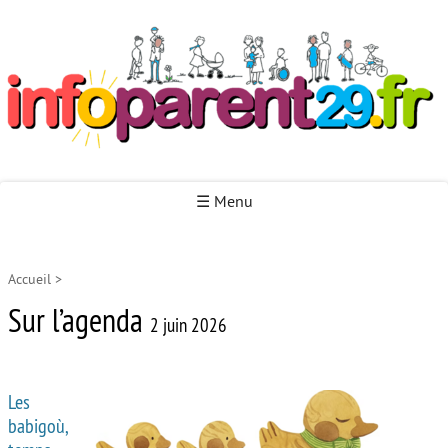
Infoparent29
☰ Menu
Accueil
>
Accueil
Sur l’agenda
Autour de la naissance
2 juin 2026
Autour de la petite enfance
Les
Autour de l’enfance
babigoù,
Autour de la jeunesse