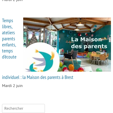
Temps
libres,
ateliers
parents
enfants,
temps
d’écoute
individuel : la Maison des parents à Brest
Mardi 2 juin
Rechercher :