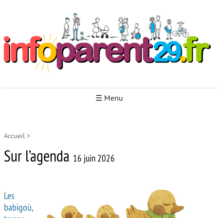
Infoparent29
☰ Menu
Accueil
>
Accueil
Sur l’agenda
Autour de la naissance
16 juin 2026
Autour de la petite enfance
Les
Autour de l’enfance
babigoù,
Autour de la jeunesse