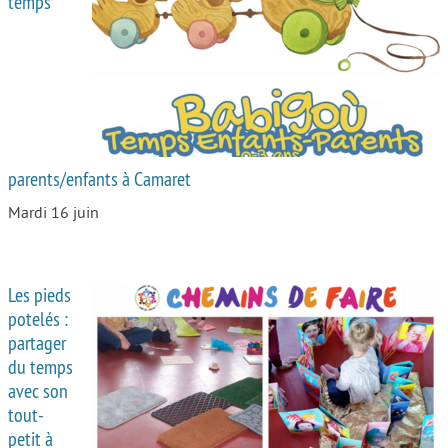
temps
Autour de l’école
Protéger les enfants
Face au handicap
Face au deuil
parents/enfants à Camaret
Sortir en famille
Mardi 16 juin
Vie de couple
Aide aux parents
Les pieds
Place aux grands-parents
potelés :
partager
du temps
avec son
tout-
petit à