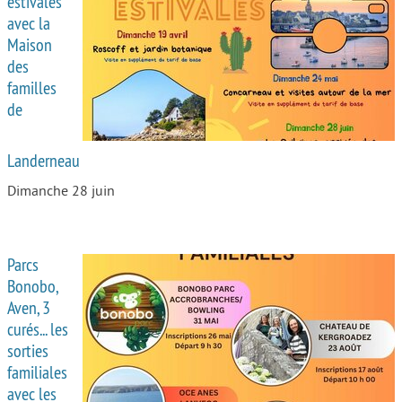
estivales
avec la
Autour de l’école
Maison
des
Protéger les enfants
familles
Face au handicap
de
Face au deuil
Landerneau
Sortir en famille
Dimanche 28 juin
Vie de couple
Aide aux parents
Parcs
Place aux grands-parents
Bonobo,
Aven, 3
curés... les
sorties
familiales
avec les