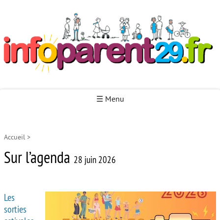
Infoparent29
☰ Menu
Accueil
>
Accueil
Sur l’agenda
Autour de la naissance
28 juin 2026
Autour de la petite enfance
Les
Autour de l’enfance
sorties
Autour de la jeunesse