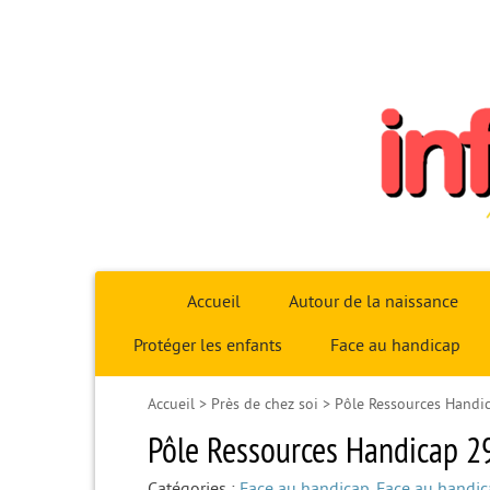
Infoparent29
Accueil
Autour de la naissance
Protéger les enfants
Face au handicap
Accueil
>
Près de chez soi
>
Pôle Ressources Handi
Pôle Ressources Handicap 2
Catégories :
Face au handicap
,
Face au handi