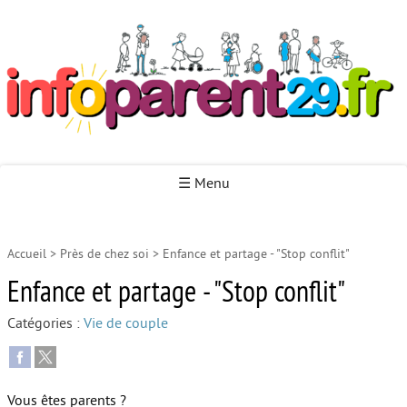
Infoparent29
☰ Menu
Accueil
>
Près de chez soi
>
Enfance et partage - "Stop conflit"
Accueil
Enfance et partage - "Stop conflit"
Autour de la naissance
Catégories :
Vie de couple
Autour de la petite enfance
Autour de l’enfance
Vous êtes parents ?
Autour de la jeunesse