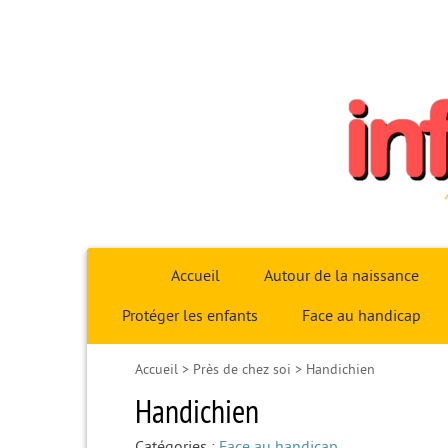
Infoparent29
Accueil
Autour de la naissance
Protéger les enfants
Face au handicap
Accueil
>
Près de chez soi
>
Handichien
Handichien
Catégories :
Face au handicap