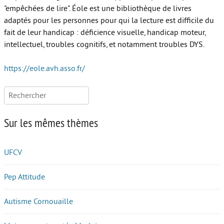
"empêchées de lire". Éole est une bibliothèque de livres
Autour de l’école
adaptés pour les personnes pour qui la lecture est difficile du
fait de leur handicap : déficience visuelle, handicap moteur,
Protéger les enfants
intellectuel, troubles cognitifs, et notamment troubles DYS.
Face au handicap
https://eole.avh.asso.fr/
Face au deuil
Rechercher :
Sortir en famille
Vie de couple
Sur les mêmes thèmes
Aide aux parents
UFCV
Place aux grands-parents
Pep Attitude
Autisme Cornouaille