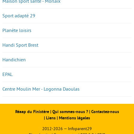
Maison sport santé - Morlaix
Sport adapté 29
Planète loisirs
Handi Sport Brest
Handichien
EPAL
Centre Moulin Mer - Logonna Daoulas
Réaap du Finistère
|
Qui sommes-nous ?
|
Contactez-nous
|
Liens
|
Mentions légales
2012-2026 — Infoparent29