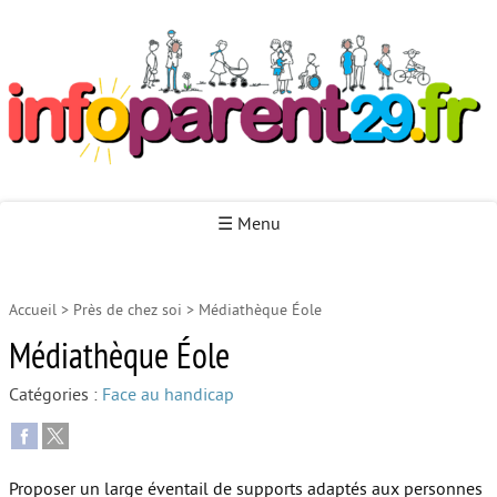
Infoparent29
☰ Menu
Accueil
>
Près de chez soi
>
Médiathèque Éole
Accueil
Médiathèque Éole
Autour de la naissance
Catégories :
Face au handicap
Autour de la petite enfance
Autour de l’enfance
Proposer un large éventail de supports adaptés aux personnes
Autour de la jeunesse