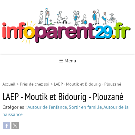
Infoparent29
☰ Menu
Accueil
>
Près de chez soi
>
LAEP - Moutik et Bidourig - Plouzané
Accueil
LAEP - Moutik et Bidourig - Plouzané
Autour de la naissance
Catégories :
Autour de l’enfance
,
Sortir en famille
,
Autour de la
Autour de la petite enfance
naissance
Autour de l’enfance
Autour de la jeunesse