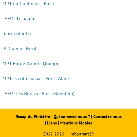
MPT du Guelmeur - Brest
LAEP - Ti Liamm
mon-enfant.fr
PL Guérin - Brest
MPT Ergué-Armel - Quimper
MPT - Centre social - Pont l’Abbé
LAEP - Les Brinics - Brest (Keredern)
Réaap du Finistère
|
Qui sommes-nous ?
|
Contactez-nous
|
Liens
|
Mentions légales
2012-2026 — Infoparent29