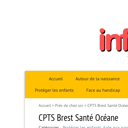
Infoparent29
Accueil
Autour de la naissance
Protéger les enfants
Face au handicap
Accueil
>
Près de chez soi
>
CPTS Brest Santé Océa
CPTS Brest Santé Océane
Catégories :
Protéger les enfants
,
Aide aux par